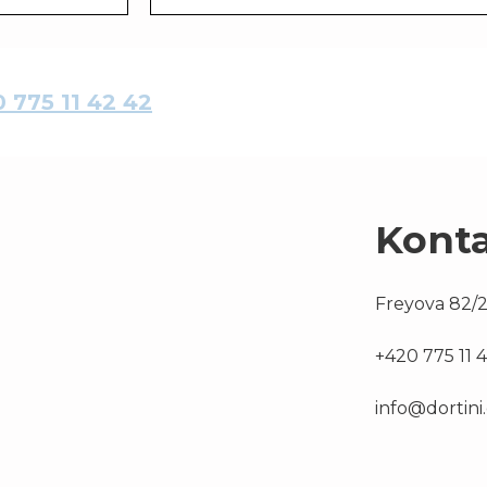
 775 11 42 42
Kont
Freyova 82/2
+420 775 11 
info@dortini