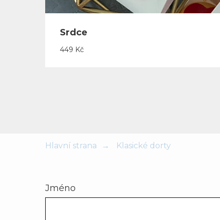
Srdce
449
Kč
Hlavní strana
→
Klasické dorty
Jméno