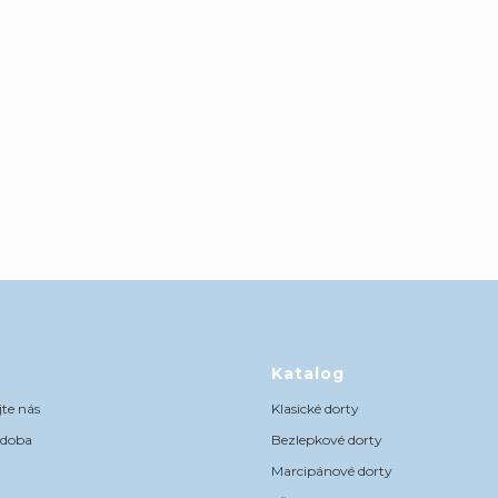
Katalog
te nás
Klasické dorty
 doba
Bezlepkové dorty
Marcipánové dorty