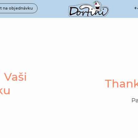
+
t na objednávku
 Vaši
Thank
ku
Pa