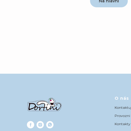
Na hlavní
O nás
Kontaktuj
Provozni
Kontakty