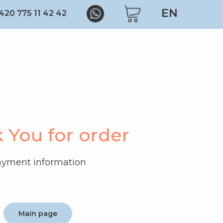
EN
420 775 11 42 42
 You for order
yment information
Main page