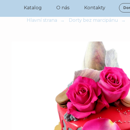
Katalog
O nás
Kontakty
Dor
Hlavní strana
→
Dorty bez marcipánu
→