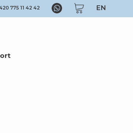
EN
420 775 11 42 42
ort