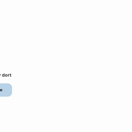
 dort
ce