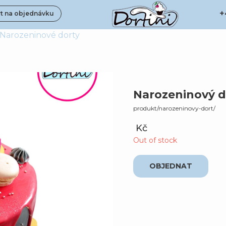
+
t na objednávku
Narozeninové dorty
Narozeninový d
produkt/narozeninovy-dort/
Kč
Out of stock
OBJEDNAT