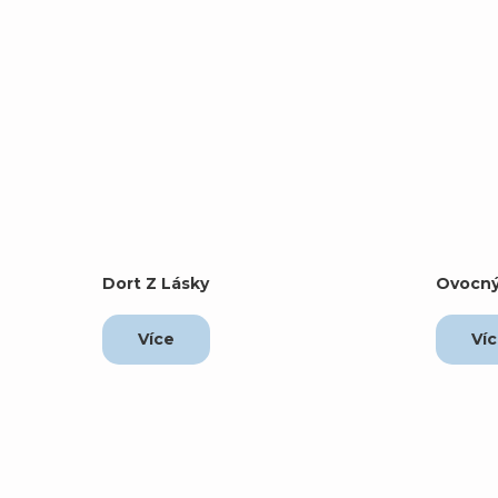
Dort Z Lásky
Ovocný
Více
Ví