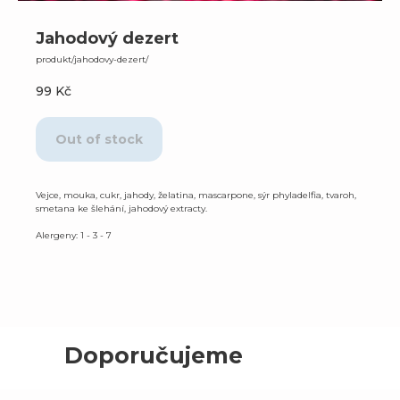
Jahodový dezert
produkt/jahodovy-dezert/
99
Kč
Out of stock
Vejce, mouka, cukr, jahody, želatina, mascarpone, sýr phyladelfia, tvaroh,
smetana ke šlehání, jahodový extracty.
Alergeny: 1 - 3 - 7
Doporučujeme