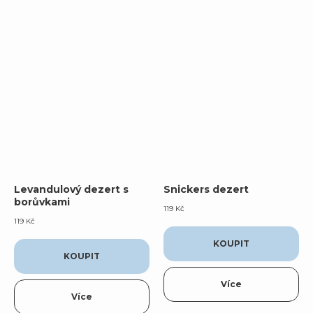
Levandulový dezert s
Snickers dezert
borůvkami
119
Kč
119
Kč
KOUPIT
KOUPIT
Více
Více