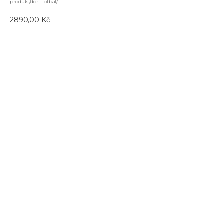
produkt/dort-fotbal/
2890,00
Kč